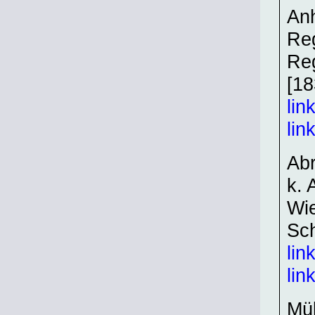
Anh
Reg
Reg
[18
lin
lin
Abr
k.
Wie
Sch
lin
lin
Mül