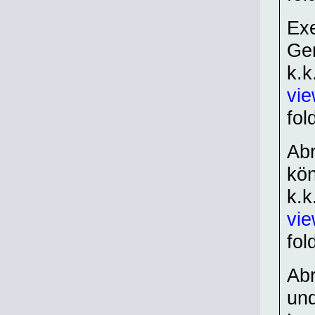
Exe
Ge
k.k
vi
fol
Abr
kön
k.k
vi
fol
Abr
und