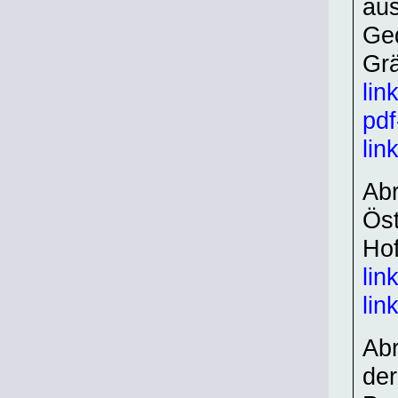
au
Ged
Gr
lin
pdf
lin
Abr
Öst
Hof
lin
lin
Abr
der