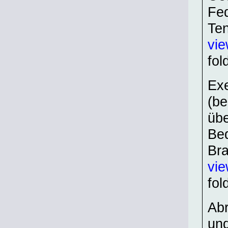
Fe
Ten
vie
fol
Exe
(be
übe
Be
Bra
vi
fol
Abr
und