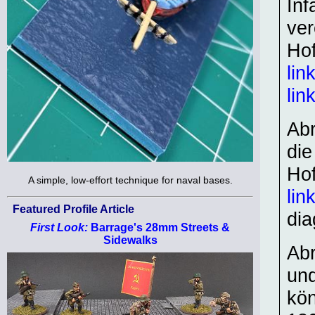
Inf
ver
Hof
lin
lin
Abr
die
Hof
A simple, low-effort technique for naval bases.
lin
Featured Profile Article
dia
First Look:
Barrage's 28mm Streets &
Sidewalks
Abr
und
kön