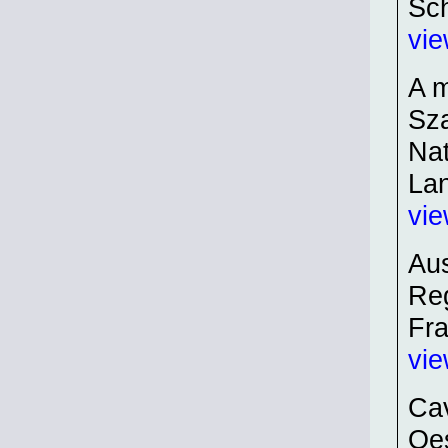
Sc
vi
A m
Sza
Nat
Lan
vie
Aus
Reg
Fra
vi
Cav
Oes