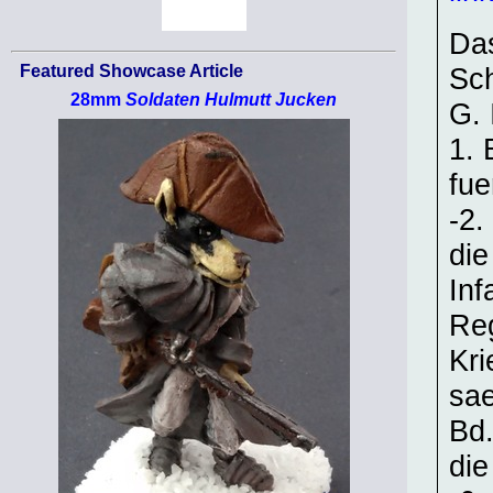
Das
Featured Showcase Article
Sch
28mm
Soldaten Hulmutt Jucken
G. 
1. 
fue
-2.
die
Inf
Reg
Kri
sae
Bd.
die