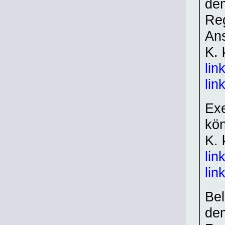
dem
Re
An
K. 
lin
lin
Exe
kön
K. 
lin
lin
Bel
dem