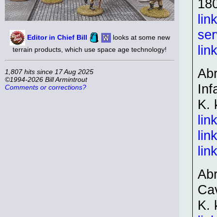
18
lin
se
Editor in Chief Bill
looks at some new
lin
terrain products, which use space age technology!
Abr
1,807 hits since 17 Aug 2025
©1994-2026 Bill Armintrout
Inf
Comments or corrections?
K. 
lin
lin
lin
Abr
Cav
K. 