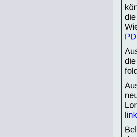
kön
die
Wi
PDF
Aus
die
fol
Au
ne
Lor
lin
Bel