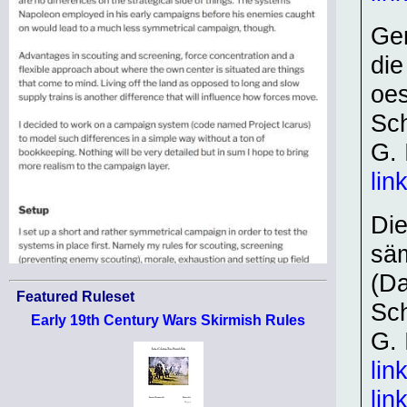
Gen
die
oes
Sch
G. 
lin
Die
säm
(Da
Featured Ruleset
Sch
Early 19th Century Wars Skirmish Rules
G. 
lin
lin