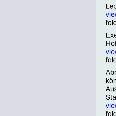
Le
vi
fol
Exe
Hof
vi
fol
Abr
kön
Aus
Sta
vi
fol