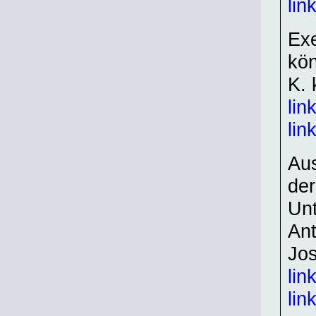
lin
Exe
kön
K. 
lin
lin
Au
der
Unt
Ant
Jos
lin
lin