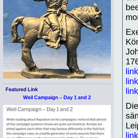
bee
mor
Exe
Kön
Joh
17
lin
lin
lin
Featured Link
Weil Campaign – Day 1 and 2
Die
säm
Lei
lin