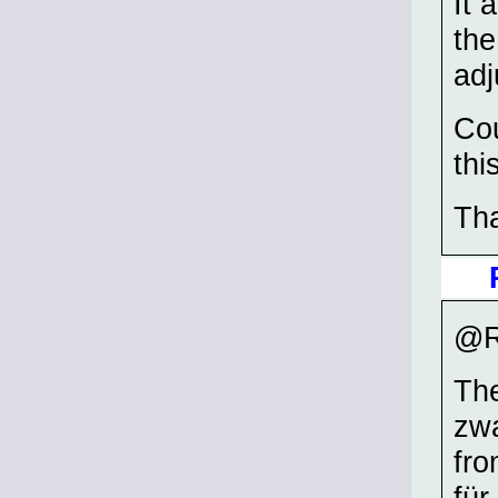
It 
the
adj
Cou
thi
Th
@R
The
zwa
fro
für