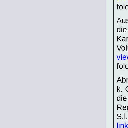
fol
Aus
die
Kar
Vo
vie
fol
Abr
k. 
die
Reg
S.l
lin