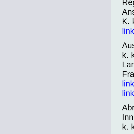
Re
An
K. 
lin
Aus
k. 
Lan
Fra
lin
lin
Abr
Inn
k. 