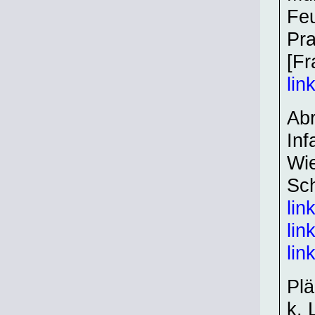
Feu
Pra
[Fr
lin
Abr
Inf
Wie
Sch
lin
lin
lin
Plä
k. 