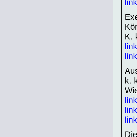
lin
Exe
Kön
K. 
lin
lin
Aus
k. 
Wi
lin
lin
lin
Die