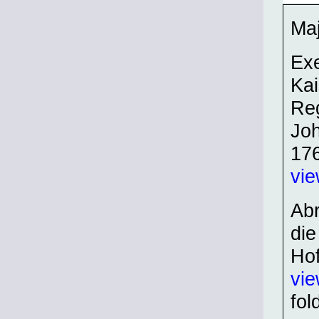
Maj
Exe
Kai
Re
Joh
17
vi
Abr
die
Hof
vie
fol