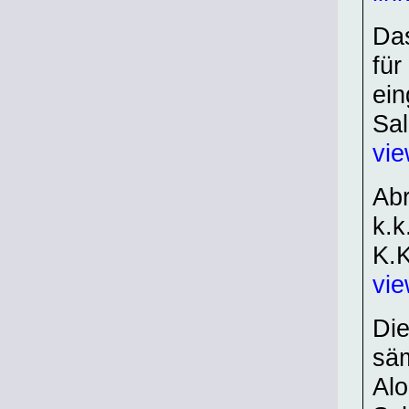
Das
für
ein
Sal
vie
Abr
k.k
K.K
vie
Die
sä
Alo