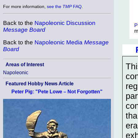
For more information,
see the
TMP
FAQ
.
Back to the
Napoleonic Discussion
P
Message Board
m
Back to the
Napoleonic Media
Message
Board
Thi
Areas of Interest
Napoleonic
con
Featured Hobby News Article
reg
Peter Pig: "Pete Lowe – Not Forgotten"
par
con
tha
era
exh