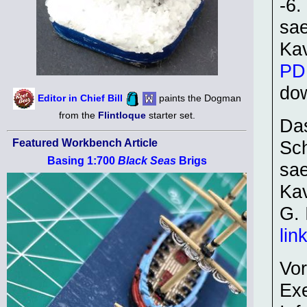
-6.
sae
Kav
PDF
do
Editor in Chief Bill
paints the Dogman
from the
Flintloque
starter set.
Das
Sch
Featured Workbench Article
Basing 1:700
Black Seas
Brigs
sae
Kav
G. 
lin
Vor
Exe