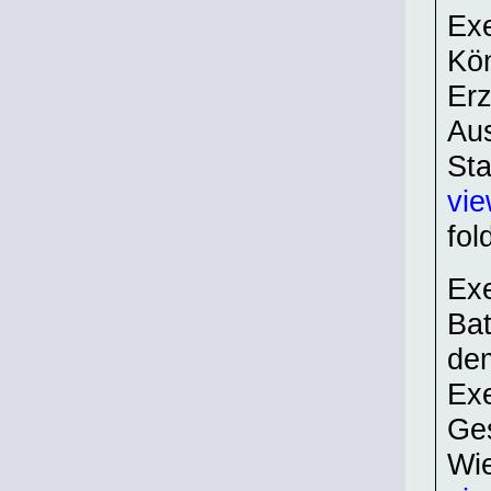
Exe
Kön
Erz
Aus
Sta
vi
fol
Exe
Bat
dem
Exe
Ge
Wi