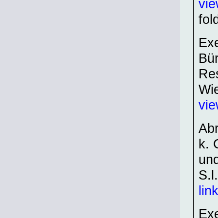
vie
fol
Exe
Bür
Res
Wi
vi
Abr
k. 
und
S.l
lin
Exe