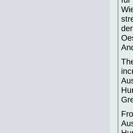
Wie
str
der
Oes
And
The
inc
Aus
Hun
Gr
Fro
Aus
Hun