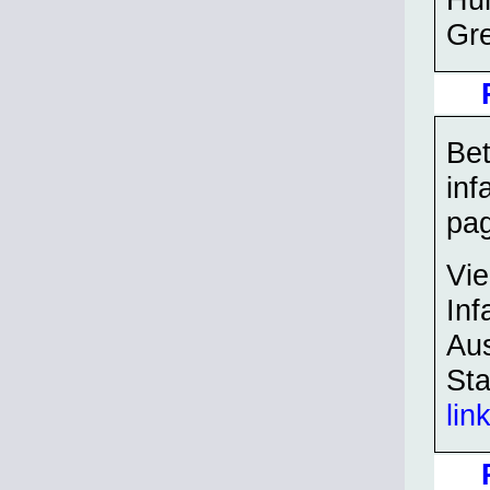
Gr
Bet
inf
pa
Vie
Inf
Aus
Sta
lin