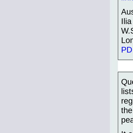
Aus
Ili
W.
Lo
PDF
Que
lis
reg
the
pea